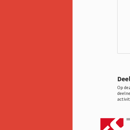
Dee
Op dez
deelne
activi