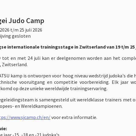
gei Judo Camp
i 2026 t/m 25 juli 2026
ijving gesloten
se internationale trainingsstage in Zwitserland van 19 t/m 25 j
9 tot en met 24 juli kan er deelgenomen worden aan het compl
, Zwitserland.
TSU kamp is ontworpen voor hoog niveau wedstrijd judoka's die 
chnische vooruitgang en competitie voorbereiding. Elk jaar wo
komd op deze unieke wereldwijde trainingservaring.
geleidingsteam is samengesteld uit wereldklasse trainers met 
ropees- en Wereldkampioenen.
tps://www.sjcamp.ch/en/
voor extra informatie.
wie:
e jaar -15, -18 en -21 judoka's