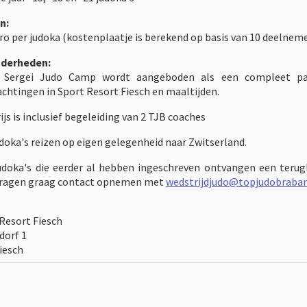
n:
ro per judoka (kostenplaatje is berekend op basis van 10 deelnem
nderheden:
 Sergei Judo Camp wordt aangeboden als een compleet pakke
chtingen in Sport Resort Fiesch en maaltijden.
rijs is inclusief begeleiding van 2 TJB coaches
udoka's reizen op eigen gelegenheid naar Zwitserland.
judoka's die eerder al hebben ingeschreven ontvangen een teru
vragen graag contact opnemen met
wedstrijdjudo@topjudobraban
Resort Fiesch
dorf 1
iesch