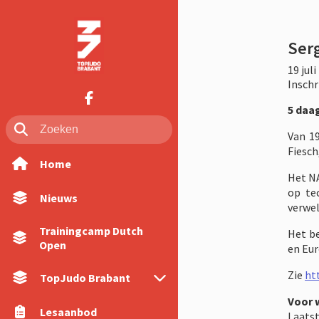
Ser
19 jul
Inschr
5 daag
Van 1
Fiesch
Home
Het NA
op te
Nieuws
verwel
Trainingcamp Dutch
Het be
Open
en Eu
Zie
ht
TopJudo Brabant
Voor 
Lesaanbod
Over ons
Laatst