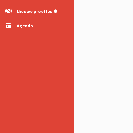
Partners TopJudo
Nieuwe proefles
Brabant
Agenda
Contact