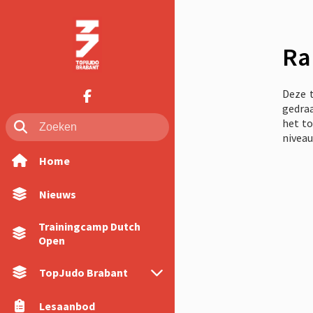
Ra
Deze t
gedraa
het to
niveau
Home
Nieuws
Trainingcamp Dutch
Open
TopJudo Brabant
Lesaanbod
Over ons