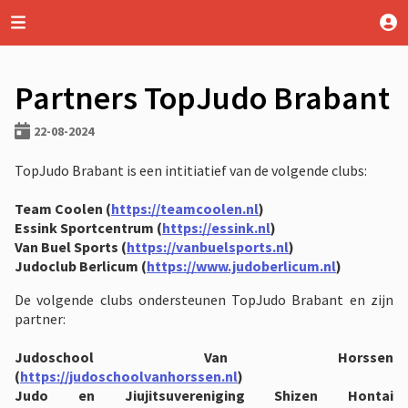
Partners TopJudo Brabant
22-08-2024
TopJudo Brabant is een intitiatief van de volgende clubs:
Team Coolen (
https://teamcoolen.nl
)
Essink Sportcentrum (
https://essink.nl
)
Van Buel Sports (
https://vanbuelsports.nl
)
Judoclub Berlicum (
https://www.judoberlicum.nl
)
De volgende clubs ondersteunen TopJudo Brabant en zijn
partner:
Judoschool Van Horssen
(
https://judoschoolvanhorssen.nl
)
Judo en Jiujitsuvereniging Shizen Hontai